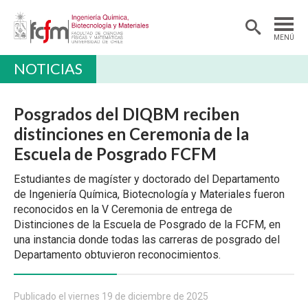
MENÚ
NOTICIAS
DEPARTAMENTO
PREGRADO
Posgrados del DIQBM reciben
POSTGRADO Y EDUCACIÓN CONTINUA
distinciones en Ceremonia de la
Escuela de Posgrado FCFM
INVESTIGACIÓN
Estudiantes de magíster y doctorado del Departamento
ALUMNI
de Ingeniería Química, Biotecnología y Materiales fueron
EXTENSIÓN
reconocidos en la V Ceremonia de entrega de
Distinciones de la Escuela de Posgrado de la FCFM, en
una instancia donde todas las carreras de posgrado del
Departamento obtuvieron reconocimientos.
Publicado el viernes 19 de diciembre de 2025