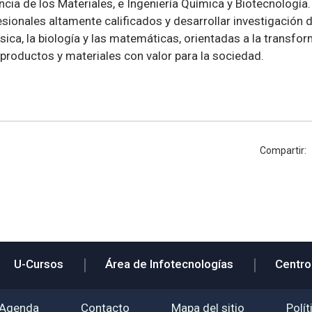
cia de los Materiales, e Ingeniería Química y Biotecnología.
sionales altamente calificados y desarrollar investigación 
física, la biología y las matemáticas, orientadas a la transf
 productos y materiales con valor para la sociedad.
Compartir:
U-Cursos
Área de Infotecnologías
Centro
Agenda
Contacto
Mapa del sitio
Polít