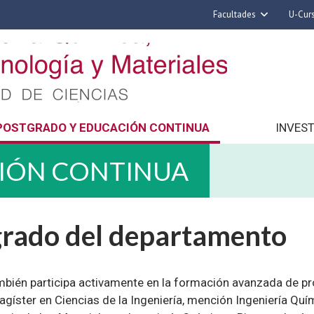
Facultades
U-Cur
Arquitectura y Urba
Ciencias
Cs. Físicas y Matemá
Cs. Químicas y Farmac
POSTGRADO Y EDUCACIÓN CONTINUA
INVES
Cs. Veterinarias y Pec
Derecho
IÓN CONTINUA
Filosofía y Humani
Medicina
Estudios Avanzados en 
grado del departamento
Nutrición y Tecnolog
Alimentos
bién participa activamente en la formación avanzada de pr
agíster en Ciencias de la Ingeniería, mención Ingeniería Quím