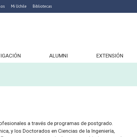
sos
Mi Uchile
Bibliotecas
nismo
Artes
Cs. Agronómicas
ticas
Cs. Forestales y Conservación
éuticas
Cs. Sociales
TIGACIÓN
ALUMNI
EXTENSIÓN
uarias
Comunicación e Imagen
Economía y Negocios
dades
Gobierno
Odontología
Educación
Estudios Internacionales
ía de
Bachillerato
Hospital Clínico
ofesionales a través de programas de postgrado.
ica, y los Doctorados en Ciencias de la Ingeniería,