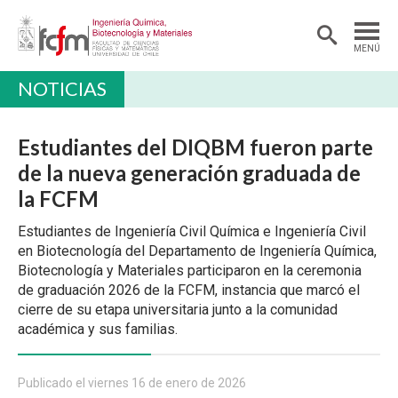
MENÚ
NOTICIAS
DEPARTAMENTO
PREGRADO
Estudiantes del DIQBM fueron parte
POSTGRADO Y EDUCACIÓN CONTINUA
de la nueva generación graduada de
la FCFM
INVESTIGACIÓN
Estudiantes de Ingeniería Civil Química e Ingeniería Civil
ALUMNI
en Biotecnología del Departamento de Ingeniería Química,
EXTENSIÓN
Biotecnología y Materiales participaron en la ceremonia
de graduación 2026 de la FCFM, instancia que marcó el
cierre de su etapa universitaria junto a la comunidad
académica y sus familias.
Publicado el viernes 16 de enero de 2026