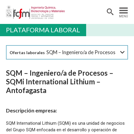
MENÚ
PLATAFORMA LABORAL
DEPARTAMENTO
PREGRADO
SQM – Ingeniero/a de Procesos
Ofertas laborales
POSTGRADO Y EDUCACIÓN CONTINUA
INVESTIGACIÓN
SQM – Ingeniero/a de Procesos –
ALUMNI
SQMi International Lithium –
Antofagasta
EXTENSIÓN
Descripción empresa:
SQM International Lithium (SQMi) es una unidad de negocios
del Grupo SQM enfocada en el desarrollo y operación de