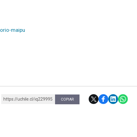
torio-maipu
https://uchile.cl/iq229995
COPIAR