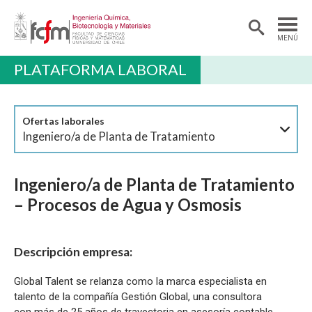
MENÚ
PLATAFORMA LABORAL
DEPARTAMENTO
PREGRADO
Ofertas laborales
POSTGRADO Y EDUCACIÓN CONTINUA
Ingeniero/a de Planta de Tratamiento
INVESTIGACIÓN
Ingeniero/a de Planta de Tratamiento
ALUMNI
– Procesos de Agua y Osmosis
EXTENSIÓN
Descripción empresa:
Global Talent se relanza como la marca especialista en
talento de la compañía Gestión Global, una consultora
con más de 25 años de trayectoria en asesoría contable,